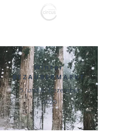
marketing c
ircus
Agentur für Marketing & Social Media
Winter
BEZAUBERMARKT
5. und 6. Dezember
2026
Kontakt