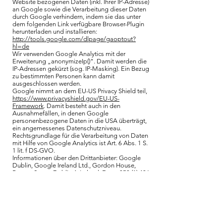
Website bezogenen Daten (inkl. Ihrer IP-Adresse)
an Google sowie die Verarbeitung dieser Daten
durch Google verhindern, indem sie das unter
dem folgenden Link verfügbare Browser-Plugin
herunterladen und installieren:
http://tools.google.com/dlpage/gaoptout?
hl=de
Wir verwenden Google Analytics mit der
Erweiterung „anonymizeIp()“. Damit werden die
IP-Adressen gekürzt (sog. IP-Masking). Ein Bezug
zu bestimmten Personen kann damit
ausgeschlossen werden.
Google nimmt an dem EU-US Privacy Shield teil,
https://www.privacyshield.gov/EU-US-
Framework
. Damit besteht auch in den
Ausnahmefällen, in denen Google
personenbezogene Daten in die USA überträgt,
ein angemessenes Datenschutzniveau.
Rechtsgrundlage für die Verarbeitung von Daten
mit Hilfe von Google Analytics ist Art. 6 Abs. 1 S.
1 lit. f DS-GVO.
Informationen über den Drittanbieter: Google
Dublin, Google Ireland Ltd., Gordon House,
Barrow Street, Dublin 4, Ireland, Fax:
+353 (1) 436
1001
Nähere Informationen zu den
Nutzungsbedingungen:
www.google.com/analytics/terms/
Nähere Informationen zum Datenschutz:
www.google.com/intl/de/analytics/privacyovervi