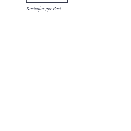
Kostenlos per Post
zusenden:
Unternehmen
Versandadresse
Es gelten die AGB. Ich habe die
Datenschutzerklärung zur Kenntnis
genommen.
Ich möchte regelmäßig einen
Newsletter erhalten
Kostenlos bestellen