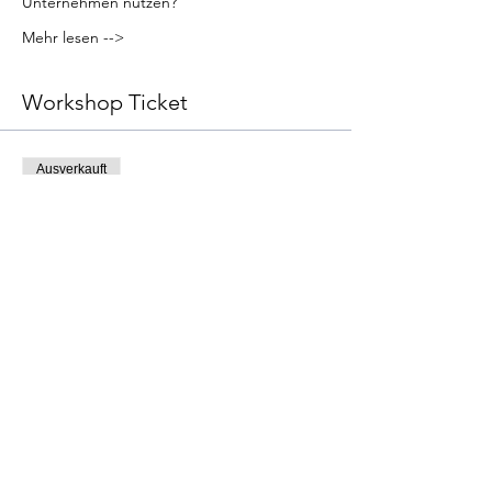
Unternehmen nutzen? 
Mehr lesen -->
Workshop Ticket
Ausverkauft
Tickettyp
Workshop "Facebook & Co."
Mehr Infos
Preis
€ 95,00
Diese Veranstaltung ist ausverkauft
Diese Veranstaltung teilen